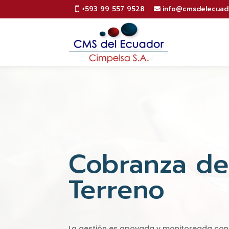
+593 99 557 9528
info@cmsdelecuad
Cobranza d
Terreno
La gestión es apoyada y monitoreada con